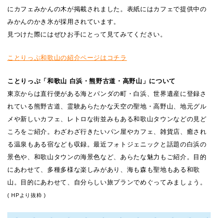
にカフェみかんの木が掲載されました。表紙にはカフェで提供中の
みかんのかき氷が採用されています。
見つけた際にはぜひお手にとって見てみてください。
ことりっぷ和歌山の紹介ページはコチラ
ことりっぷ「和歌山 白浜・熊野古道・高野山」について
東京からは直行便がある海とパンダの町・白浜、世界遺産に登録さ
れている熊野古道、霊験あらたかな天空の聖地・高野山、地元グル
メや新しいカフェ、レトロな街並みもある和歌山タウンなどの見ど
ころをご紹介。わざわざ行きたいパン屋やカフェ、雑貨店、癒され
る温泉もある宿なども収録。最近フォトジェニックと話題の白浜の
景色や、和歌山タウンの海景色など、あらたな魅力もご紹介。目的
にあわせて、多種多様な楽しみがあり、海も森も聖地もある和歌
山。目的にあわせて、自分らしい旅プランでめぐってみましょう。
( HPより抜粋 )